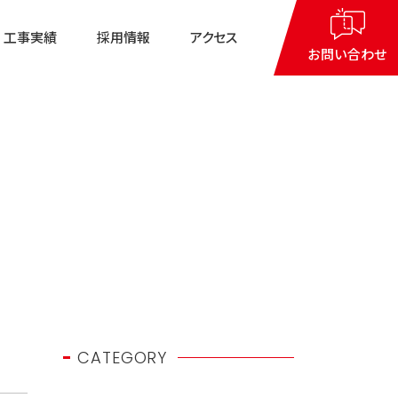
工事実績
採用情報
アクセス
閉じる
お問い合わせ
一緒に働いてくれる仲間を募
集しております
9：30
～
18：30
募集要項（管理と工事）
採用エントリーフォーム
月～金曜日（※祝祭日を除く）
CATEGORY