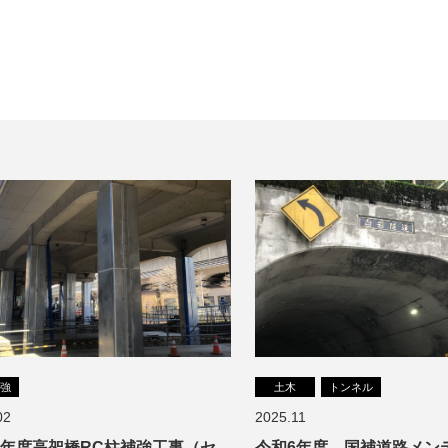
補強
土木
トンネル
02
2025.11
7年度高架橋RC柱補強工事（セ
令和6年度 国補道路メン