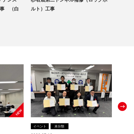
事 （白
ルト）工事
担構造
イベント
未分類
お知ら