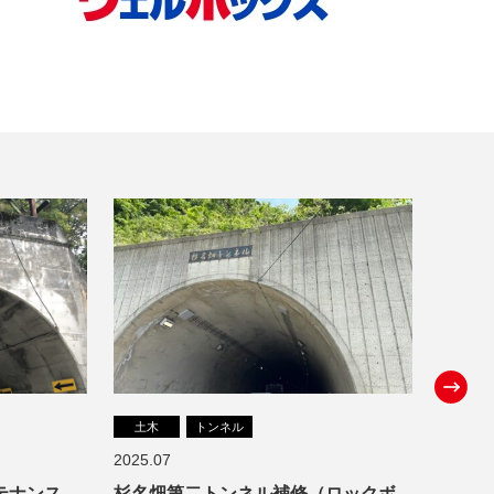
土木
トンネル
土木
2025.07
2025.0
テナンス
杉名畑第二トンネル補修（ロックボ
錦町陸