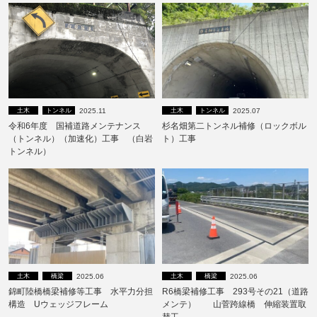
2025.11
2025.07
土木
トンネル
土木
トンネル
令和6年度 国補道路メンテナンス
杉名畑第二トンネル補修（ロックボル
（トンネル）（加速化）工事 （白岩
ト）工事
トンネル）
2025.06
2025.06
土木
橋梁
土木
橋梁
錦町陸橋橋梁補修等工事 水平力分担
R6橋梁補修工事 293号その21（道路
構造 Uウェッジフレーム
メンテ） 山菅跨線橋 伸縮装置取
替工