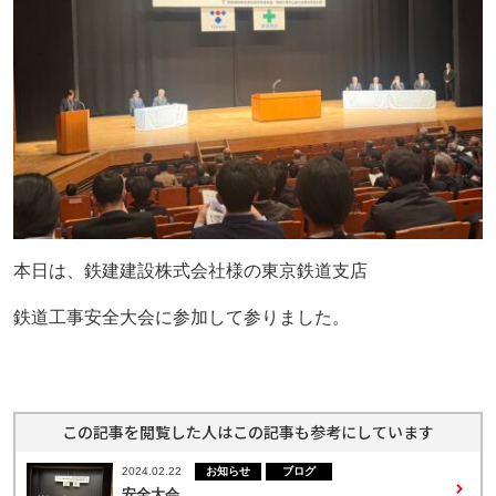
お問い合わせ
プライバシーポリシー
045-847-1578
月～金曜日（※祝祭日を除く）
9：30
～
18：30
本日は、鉄建建設株式会社様の東京鉄道支店
鉄道工事安全大会に参加して参りました。
この記事を閲覧した人はこの記事も参考にしています
お知らせ
ブログ
2024.02.22
安全大会