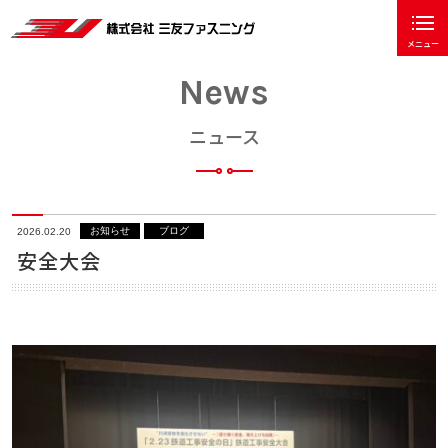
メニュー
閉じる
News
ホーム
ご挨拶
ニュース
会社概要
業務内容
お知らせ
ブログ
2026.02.20
安全大会
工事実績
採用情報
アクセス
ニュース