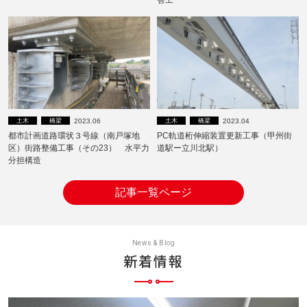
2023.06
2023.04
土木
橋梁
土木
橋梁
都市計画道路環状３号線（南戸塚地
PC軌道桁伸縮装置更新工事（甲州街
区）街路整備工事（その23） 水平力
道駅ー立川北駅）
分担構造
記事一覧ページ
News & Blog
新着情報